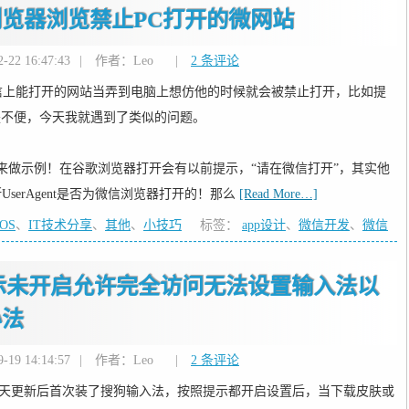
览器浏览禁止PC打开的微网站
22 16:47:43
|
作者：Leo
|
2 条评论
信上能打开的网站当弄到电脑上想仿他的时候就会被禁止打开，比如提
是不便，今天我就遇到了类似的问题。
浏览器）来做示例！在谷歌浏览器打开会有以前提示，“请在微信打开”，其实他
serAgent是否为微信浏览器打开的！那么
[Read More…]
IOS
、
IT技术分享
、
其他
、
小技巧
标签：
app设计
、
微信开发
、
微信
提示未开启允许完全访问无法设置输入法以
办法
19 14:14:57
|
作者：Leo
|
2 条评论
，今天更新后首次装了搜狗输入法，按照提示都开启设置后，当下载皮肤或