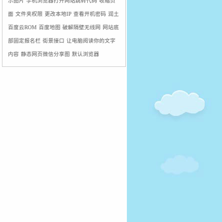
示图片
手机浏览器打开网站跳转代码
收缩页
丶洋:
随缘来访 :razz:
面
文件夹权限
更改本地IP
查看开机密码
润土
dede文章插入分页符不起作用，编辑
百度云ROM
百度地图
破解隔壁无线网
网站底
器中出现分页符，导致文章显示不全 -
部固定报名栏
街景接口
让电脑阅读你的文字
算法网:
[…] 今天偶尔发现给一篇dede
下的长文章插入
内容
静态网页微信分享图
默认浏览器
dede文章插入分页符不起作用，编辑
器中出现分页符，导致文章显示不全 -
算法网:
[…] 文章来源：小灰博客| 时
间：2013-1