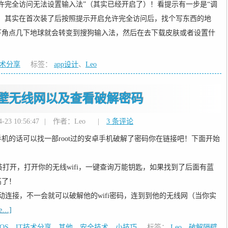
许完全访问无法设置输入法”（其实已经开启了）！看提示有一步是“调
象，其实在首次装了后按照提示开启允许完全访问后，找个写东西的地
下角点几下地球就会转变到搜狗输入法，然后在去下载皮肤或者设置什
技术分享
标签：
app设计
、
Leo
隔壁无线网以及查看破解密码
23 10:56:47
|
作者：Leo
|
3 条评论
机的话可以找一部root过的安卓手机破解了密码你在链接吧！下面开始
安装打开，打开你的无线wifi，一键查询万能钥匙，如果找到了后面有蓝
高了！
动连接，不一会就可以破解他的wifi密码，连到到他的无线网（当你实
re…]
IOS
、
IT技术分享
、
其他
、
安全技术
、
小技巧
标签：
Leo
、
破解隔壁