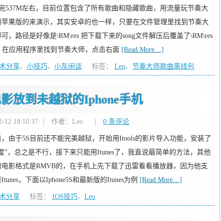
歌，解压完537M左右，目前位置包含了所有歌曲和隐藏歌曲，用流量玩节奏大
用苹果版的来演示，其实安卓的也一样，只要在文件管理里找到节奏大
径是好像是\RM\res 把下载下来的song文件解压后覆盖了\RM\res
接手机，在应用程序里找到节奏大师，点击右面
[Read More…]
技术分享
、
小技巧
、
小灰闲谈
标签：
Leo
、
节奏大师歌曲离线包
放到未越狱的Iphone手机
12 18:10:37
|
作者：Leo
|
0 条评论
由于5S目前还不能完美越狱，开始用Itools的影片导入功能，安装了
”，总之是不行，接下来只能用Itunes了，我直说最简单的方法，其他
电影格式是RMVB的，在手机上先下载了迅雷看看播放器，因为他支
es，下面以Iphone5S和最新版的Itunes为例
[Read More…]
技术分享
标签：
IOS技巧
、
Leo