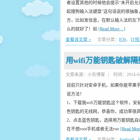
者设置其他的时候他会提示“未开启允
起搜狗输入法键盘”这句话说的很抽
方，比如发信息，在默认输入法的左
么的就好了！如
[Read More…]
查看该文章 »
文章分类：
IOS
、
IT
用wifi万能钥匙破解
文章来源：小灰博客
|
时间：2014-04-
目前只针对安卓手机，如果你是苹果手
说方法！
1、下载我wifi万能钥匙这个软件，
色钥匙的无线网，恭喜你，成功率很
2、点击蓝色钥匙，选择用万能钥匙自
在不想root手机或者无法roo
[Read Mo
查看该文章 »
文章分类：
Android
、