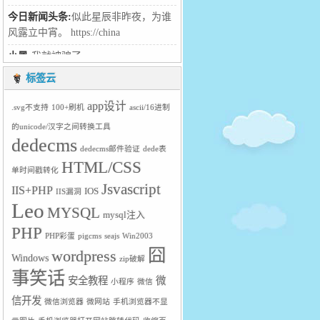
黑客:
dddddd :lol: :mad: :roll:
Leo:
111
匿名者:
哈哈啊哈
今日新闻头条:
似此星辰非昨夜，为谁
标签云
风露立中宵。 https://china
app设计
.svg不支持
100+刷机
ascii/16进制
小黑:
我就被骗了
的unicode/汉字之间转换工具
Leo:
:lol: :lol:
dedecms
dedecms邮件验证
dede表
笑笑:
hello大神，学习了
HTML/CSS
单时间戳转化
Jsvascript
小暖:
居然
IIS+PHP
IOS
IIS漏洞
Leo
MYSQL
Leo:
得得得
mysql注入
PHP
ni:
dd :twisted: :lol: :shock:
PHP彩蛋
pigcms
seajs
Win2003
囧
wordpress
Windows
匿名者:
hello大神
zip破解
事笑话
安全教程
微
Leo:
欢迎欢迎
小程序
微信
信开发
微信浏览器
微网站
手机浏览器不显
Leo:
1