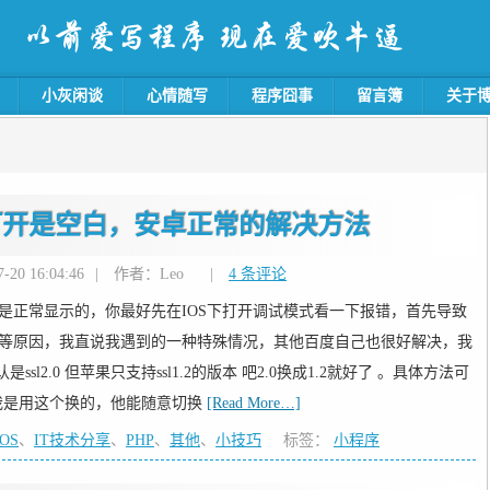
小灰闲谈
心情随写
程序囧事
留言簿
关于
打开是空白，安卓正常的解决方法
20 16:04:46
|
作者：Leo
|
4 条评论
下是正常显示的，你最好先在IOS下打开调试模式看一下报错，首先导致
本等原因，我直说我遇到的一种特殊情况，其他百度自己也很好解决，我
8默认是ssl2.0 但苹果只支持ssl1.2的版本 吧2.0换成1.2就好了 。具体方法可
我是用这个换的，他能随意切换
[Read More…]
IOS
、
IT技术分享
、
PHP
、
其他
、
小技巧
标签：
小程序