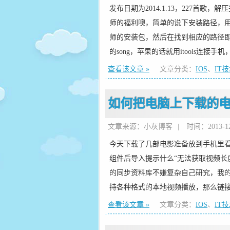
发布日期为2014.1.13，227首
师的福利噢，简单的说下安装路径，
师的安装包，然后在找到相应的路径即可，路
的song，苹果的话就用itools连
查看该文章 »
文章分类：
IOS
、
IT
如何把电脑上下载的电影
文章来源：小灰博客
|
时间：2013-12-
今天下载了几部电影准备放到手机里看，
组件后导入提示什么“无法获取视频长度
的同步资料库不嫌复杂自己研究，我的
持各种格式的本地视频播放，那么链接Itun
查看该文章 »
文章分类：
IOS
、
IT