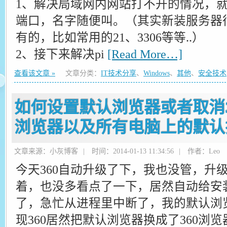
1、解决局域网内网站打不开的情况，就
端口，名字随便叫。（其实新装服务器
有的，比如常用的21、3306等等..）
2、接下来解决pi
[Read More…]
查看该文章 »
文章分类：
IT技术分享
、
Windows
、
其他
、
安全技术
如何设置默认浏览器或者取消3
浏览器以及所有电脑上的默认
文章来源：小灰博客
|
时间：2014-01-13 11:34:56
|
作者：Leo
今天360自动升级了下，我也没管，升
着，也没多看点了一下，居然自动给安
了，急忙从进程里中断了，我的默认浏
现360居然把默认浏览器换成了360浏览