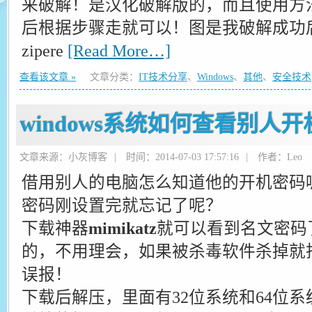
来破解！是汉化破解版的，而且使用方
后根据步骤走就可以！图是我破解成功
zipere
[Read More…]
查看该文章 »
文章分类：
IT技术分享
、
Windows
、
其他
、
安全技术
windows系统如何查看别人
文章来源：小灰博客
|
时间：2014-07-03 17:57:16
|
作者：Leo
借用别人的电脑怎么知道他的开机密码
密码刚设置完就忘记了呢？
下载神器
mimikatz
就可以看到名文密码
的，不用理会，如果被杀毒软件杀掉就
误报！
下载后解压，里面有32位系统和64位