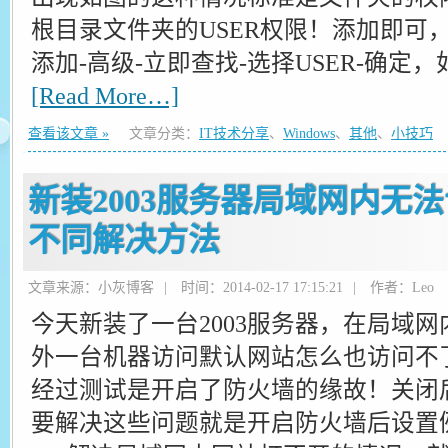
根目录文件夹的USER权限！添加即可，
添加-高级-立即查找-选择USER-确定
[Read More…]
查看该文章 »
文章分类：
IT技术分享
、
Windows
、
其他
、
小技巧
新装2003服务器局域网内无法
不同解决方法
文章来源：小灰博客
|
时间：2014-02-17 17:15:21
|
作者：Leo
今天新装了一台2003服务器，在局域
外一台机器访问默认网站怎么也访问不了
经过测试是开启了防火墙的缘故！关闭
要解决这些问题就是开启防火墙后设置