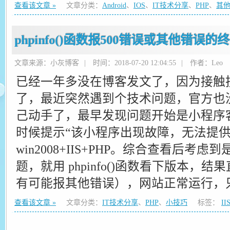
查看该文章 »
文章分类：
Android
、
IOS
、
IT技术分享
、
PHP
、
其
phpinfo()函数报500错误或其他错误
文章来源：小灰博客
|
时间：2018-07-20 12:04:55
|
作者：Leo
已经一年多没在博客发文了，因为接触
了，最近突然遇到个技术问题，官方也
己动手了，最早发现问题开始是小程序
时候提示“该小程序出现故障，无法提供
win2008+IIS+PHP。综合查看后考虑
题，就用 phpinfo()函数看下版本，结
有可能报其他错误），网站正常运行，只
查看该文章 »
文章分类：
IT技术分享
、
PHP
、
小技巧
标签：
II