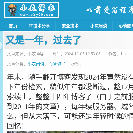
首页
IT技术分享
安全技术
小灰闲谈
心情随
又是一年，过去了
文章来源：小灰博客
|
时间：2024-12-05 19:53:08
|
作者：Leo
文章分类：
小灰闲谈
、
心情随写
标签：
年末，随手翻开博客发现2024年竟然
下年份检索，貌似年年都没断过，趁12月
索续上，整整十四年博客了（由于之前服
到2011年的文章），每年续服务器、域
么，但从未落下，可能还是年轻时候的
回忆！