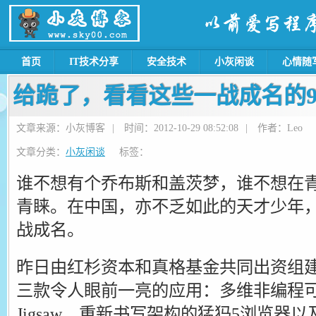
首页
IT技术分享
安全技术
小灰闲谈
心情随
给跪了，看看这些一战成名的9
文章来源：小灰博客
|
时间：2012-10-29 08:52:08
|
作者：Leo
文章分类：
小灰闲谈
标签：
谁不想有个乔布斯和盖茨梦，谁不想在
青睐。在中国，亦不乏如此的天才少年
战成名。
昨日由红杉资本和真格基金共同出资组建的P
三款令人眼前一亮的应用：多维非编程
Jigsaw、重新书写架构的猛犸5浏览器