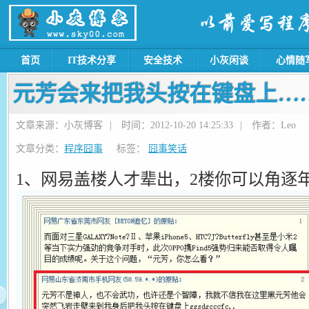
首页
IT技术分享
安全技术
小灰闲谈
心情随
元芳会来把我头按在键盘上……
文章来源：小灰博客
|
时间：2012-10-20 14:25:33
|
作者：Leo
文章分类：
程序囧事
标签：
囧事笑话
1、网易盖楼人才辈出，2楼你可以角逐