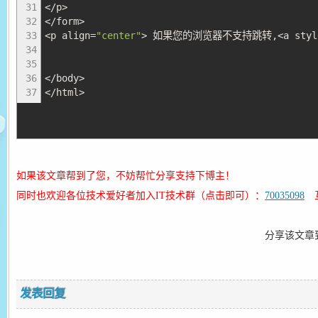
31
</
p
>
32
</
form
>
33
<
p align
=
"center"
>
如果您的浏览器不支持跳转
,<
a styl
34
35
36
</
body
>
37
</
html
>
如果该文章帮到了您，不妨帮忙分享支持下博主！
同时也欢迎各位技术爱好者加入IT技术群（点击即可）：
70035098
互
分享该文章
发表回复