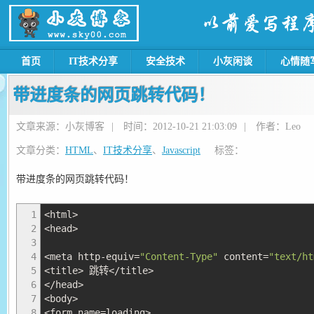
首页
IT技术分享
安全技术
小灰闲谈
心情随
带进度条的网页跳转代码！
文章来源：小灰博客
|
时间：2012-10-21 21:03:09
|
作者：Leo
文章分类：
HTML
、
IT技术分享
、
Javascript
标签：
带进度条的网页跳转代码！
1
<
html
>
2
<
head
>
3
4
<
meta http
-
equiv
=
"Content-Type"
content
=
"text/ht
5
<
title
>
跳转
</
title
>
6
</
head
>
7
<
body
>
8
<
form name
=
loading
>