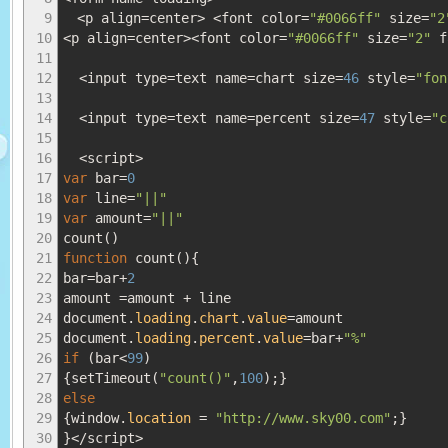
9
<
p align
=
center
>
<
font color
=
"#0066ff"
size
=
"2
10
<
p align
=
center
><
font color
=
"#0066ff"
size
=
"2"
f
11
12
<
input type
=
text name
=
chart size
=
46
style
=
"fon
13
14
<
input type
=
text name
=
percent size
=
47
style
=
"c
15
16
<
script
>
17
var
bar
=
0
18
var
line
=
"||"
19
var
amount
=
"||"
20
count
(
)
21
function
count
(
)
{
22
bar
=
bar
+
2
23
amount
=
amount
+
line
24
document.
loading
.
chart
.
value
=
amount
25
document.
loading
.
percent
.
value
=
bar
+
"%"
26
if
(
bar
<
99
)
27
{
setTimeout
(
"count()"
,
100
)
;
}
28
else
29
{
window.
location
=
"http://www.sky00.com"
;
}
30
}
</
script
>