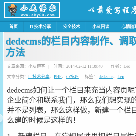
首页
IT技术分享
安全技术
小灰闲谈
心情随
dedecms的栏目内容制作、
方法
文章来源：小灰博客
|
时间：2014-02-12 11:39:40
|
作者：Leo
文章分类：
IT技术分享
、
PHP
、
小技巧
标签：
dedecms
、
Leo
dedecms如何让一个栏目来充当内容
企业简介和联系我们，那么我们想实现
并不是列表，那么这样做，新建一个栏
么建的时候是这样的！