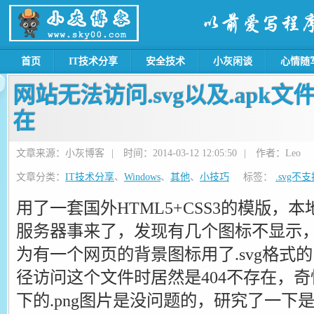
首页
IT技术分享
安全技术
小灰闲谈
心情随
网站无法访问.svg以及.apk文
在
文章来源：小灰博客
|
时间：2014-03-12 12:05:50
|
作者：Leo
文章分类：
IT技术分享
、
Windows
、
其他
、
小技巧
标签：
.svg不
用了一套国外HTML5+CSS3的模版，
服务器事来了，发现有几个图标不显示
为有一个网页的背景图标用了.svg格式
径访问这个文件时居然是404不存在，
下的.png图片是没问题的，研究了一下是