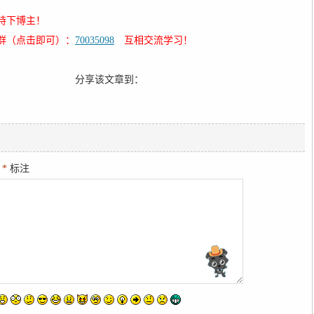
Listener
(
'WeixinJSBridgeReady'
,
function
onBridgeReady
(
)
持下博主！
.
on
(
'menu:share:appmessage'
,
function
(
argv
)
{
群（点击即可）：
70035098
互相交流学习！
d
(
)
;
圈
分享该文章到：
.
on
(
'menu:share:timeline'
,
function
(
argv
)
{
ne
(
)
;
.
on
(
'menu:share:weibo'
,
function
(
argv
)
{
o
(
)
;
用
*
标注