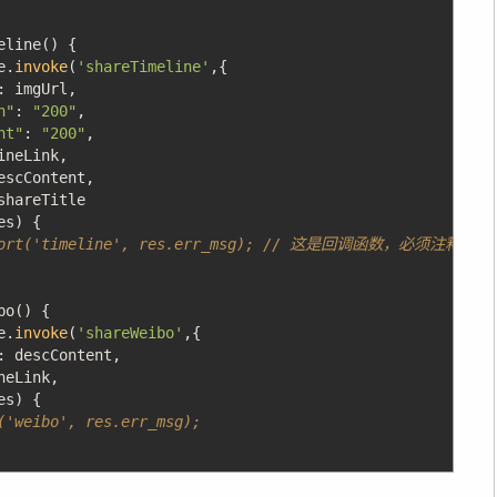
eline
(
)
{
.
invoke
(
'shareTimeline'
,
{
:
imgUrl
,
h"
:
"200"
,
ht"
:
"200"
,
neLink
,
scContent
,
hareTitle
es
)
{
port('timeline', res.err_msg); // 这是回调函数，必须注释掉
bo
(
)
{
.
invoke
(
'shareWeibo'
,
{
:
descContent
,
eLink
,
es
)
{
('weibo', res.err_msg);
成内部初始化后会触发WeixinJSBridgeReady事件。