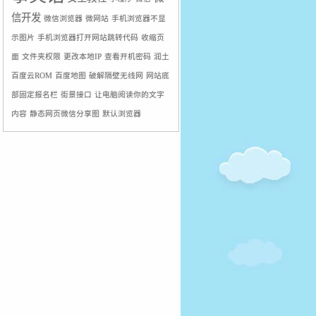
Leo:
1
信开发
微信浏览器
微网站
手机浏览器不显
丶洋:
随缘来访 :razz:
示图片
手机浏览器打开网站跳转代码
收缩页
dede文章插入分页符不起作用，编辑
面
文件夹权限
更改本地IP
查看开机密码
润土
器中出现分页符，导致文章显示不全 -
百度云ROM
百度地图
破解隔壁无线网
网站底
算法网:
[…] 今天偶尔发现给一篇dede
部固定报名栏
街景接口
让电脑阅读你的文字
下的长文章插入
内容
静态网页微信分享图
默认浏览器
dede文章插入分页符不起作用，编辑
器中出现分页符，导致文章显示不全 -
算法网:
[…] 文章来源：小灰博客| 时
间：2013-1