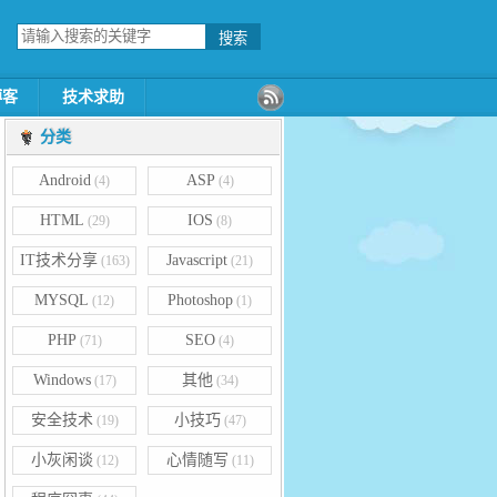
博客
技术求助
分类
Android
ASP
(4)
(4)
HTML
IOS
(29)
(8)
IT技术分享
Javascript
(163)
(21)
MYSQL
Photoshop
(12)
(1)
PHP
SEO
(71)
(4)
Windows
其他
(17)
(34)
安全技术
小技巧
(19)
(47)
小灰闲谈
心情随写
(12)
(11)
g"
/
><
/
div
>