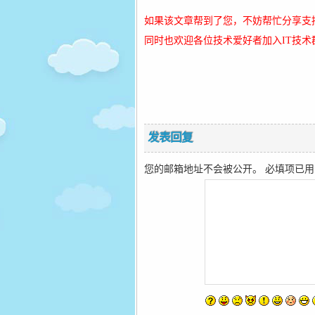
42
document.
addEvent
如果该文章帮到了您，不妨帮忙分享支
43
// 发送给好友
44
WeixinJSBridge
同时也欢迎各位技术爱好者加入IT技术
45
shareFrien
46
}
)
;
47
// 分享到朋友
48
WeixinJSBridge
49
shareTimeli
50
}
)
;
51
// 分享到微博
发表回复
52
WeixinJSBridge
53
shareWeib
您的邮箱地址不会被公开。
必填项已
54
}
)
;
55
}
,
false
)
;
56
</
script
>