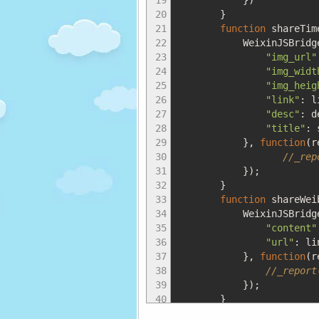
19
}
)
20
}
21
function
shareTim
22
WeixinJSBridge
23
"img_url"
24
"img_widt
25
"img_heig
26
"link"
:
li
27
"desc"
:
de
28
"title"
:
s
29
}
,
function
(
r
30
//_re
31
}
)
;
32
}
33
function
shareWei
34
WeixinJSBridge
35
"content"
36
"url"
:
lin
37
}
,
function
(
r
38
//_report
39
}
)
;
40
}
41
// 当微信内置浏览器完