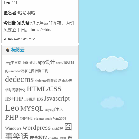
Leo:
212121
黑客:
dddddd :lol: :mad: :roll:
Leo:
111
匿名者:
哈哈啊哈
今日新闻头条:
似此星辰非昨夜，为谁
标签云
风露立中宵。 https://china
小黑:
我就被骗了
app设计
.svg不支持
100+刷机
ascii/16进制
Leo:
:lol: :lol:
的unicode/汉字之间转换工具
dedecms
笑笑:
hello大神，学习了
dedecms邮件验证
dede表
HTML/CSS
单时间戳转化
小暖:
居然
Jsvascript
IIS+PHP
IOS
IIS漏洞
Leo:
得得得
Leo
MYSQL
mysql注入
ni:
dd :twisted: :lol: :shock:
PHP
PHP彩蛋
pigcms
seajs
Win2003
匿名者:
hello大神
囧
wordpress
Windows
zip破解
Leo:
欢迎欢迎
事笑话
安全教程
微
小程序
微信