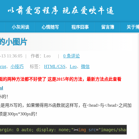
小灰闲谈
心情随写
程序囧事
留言簿
关于
的小图片
3 11:36:05
|
作者：Leo
|
0 条评论
ript
、
小技巧
标签：
HTML/CSS
、
Leo
、
微信
的两种方法都不好使了 这是2015年的方法，最新方法点此查看
ml
S的！
JS写的，如果懒得用JS函数就这样写，在<head>与</head>之间加
00px*300px的！
argin: 0 auto; display: none;"
><
img
src
=
"images/share.jp