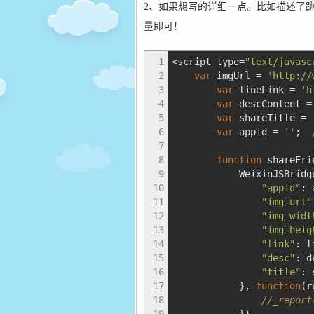
2、如果想写的详细一点。比如描述了跳
量即可！
1
<
script type
=
"text/javasc
2
var
imgUrl
=
'http://
3
var
lineLink
=
'h
4
var
descContent
=
5
var
shareTitle
=
6
var
appid
=
''
;
7
8
function
shareFri
9
WeixinJSBridge
10
"appid"
:
a
11
"img_url"
12
"img_widt
13
"img_heig
14
"link"
:
li
15
"desc"
:
de
16
"title"
:
s
17
}
,
function
(
r
18
//_repo