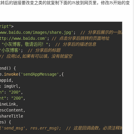
转后的链接要改变之类的就复制下面的JS放到网页里，修改JS开始的变
ript"
>
www.baidu.com/images/share.jpg'
;
// 分享后展示的一张图片
ttp://www.baidu.com'
;
// 点击分享后跳转的页面地址
"小灰博客，敬请访问！"
;
// 分享后的描述信息
'小灰博客'
;
// 分享后的标题
// 应用id,如果有可以填，没有就留空
end
(
)
{
.
invoke
(
'sendAppMessage'
,
{
ppid
,
:
imgUrl
,
h"
:
"200"
,
ht"
:
"200"
,
neLink
,
scContent
,
hareTitle
es
)
{
rt('send_msg', res.err_msg); // 这是回调函数，必须注释掉