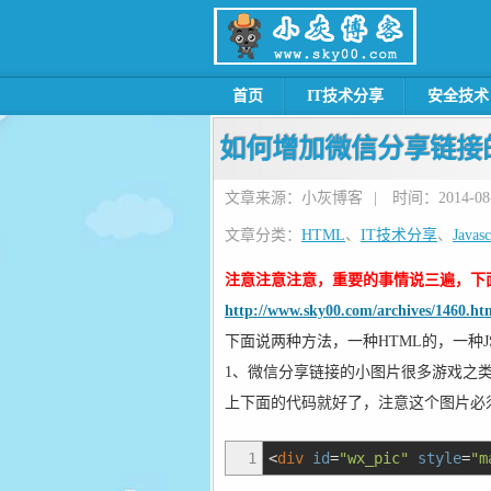
首页
IT技术分享
安全技术
如何增加微信分享链接
文章来源：小灰博客
|
时间：2014-08-1
文章分类：
HTML
、
IT技术分享
、
Javasc
注意注意注意，重要的事情说三遍，下面
http://www.sky00.com/archives/1460.ht
下面说两种方法，一种HTML的，一种J
1、微信分享链接的小图片很多游戏之类是用
上下面的代码就好了，注意这个图片必须是3
1
<
div
id
=
"wx_pic"
style
=
"m