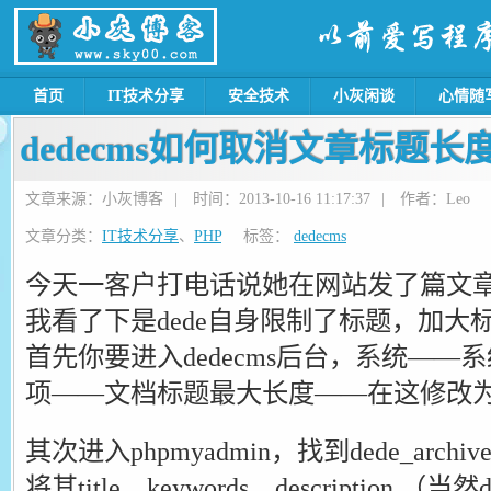
首页
IT技术分享
安全技术
小灰闲谈
心情随
dedecms如何取消文章标题长
文章来源：小灰博客
|
时间：2013-10-16 11:17:37
|
作者：Leo
文章分类：
IT技术分享
、
PHP
标签：
dedecms
今天一客户打电话说她在网站发了篇文
我看了下是dede自身限制了标题，加大
首先你要进入dedecms后台，系统—
项——文档标题最大长度——在这修改为
其次进入phpmyadmin，找到dede_archive
将其title、keywords、description （当然d