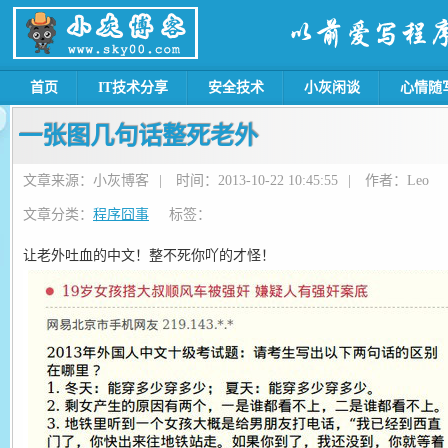
首页
IT技术分享
安全技术
小灰闲谈
心情随
一张图几句话整死老外
文章来源：小灰博客
|
时间：2013-10-22 10:45:55
|
作者：Leo
文章分类：
程序囧事
标签：
让老外吐血的中文！整不死你吖的才怪！