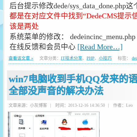
后台提示修改dede/sys_data_done.ph
都是在对应文件中找到“DedeCMS提示
该是两处
系统菜单的修改： dedeincinc_menu
在线反馈和会员中心
[Read More…]
查看该文章 »
文章分类：
IT技术分享
、
PHP
、
小技巧
标签：
de
win7电脑收到手机QQ发来的
全部没声音的解决办法
文章来源：小灰博客
|
时间：2013-12-16 14:36:50
|
作者：Leo