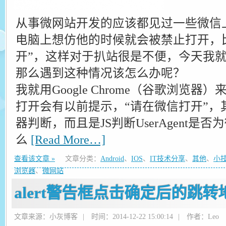
从事微网站开发的应该都见过一些微信
电脑上想仿他的时候就会被禁止打开，
开”，这样对于扒站很是不便，今天我
那么遇到这种情况该怎么办呢？
我就用Google Chrome（谷歌浏览
打开会有以前提示，“请在微信打开”，
器判断，而且是JS判断UserAgent是
么
[Read More…]
查看该文章 »
文章分类：
Android
、
IOS
、
IT技术分享
、
其他
、
小
浏览器
、
微网站
alert警告框点击确定后的跳
文章来源：小灰博客
|
时间：2014-12-22 15:00:14
|
作者：Leo