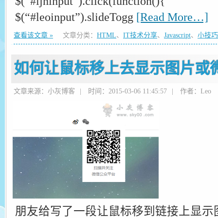
$(“#ljhinput”).click(function(){
$(“#leoinput”).slideTogg
[Read More…]
查看该文章 »
文章分类：
HTML
、
IT技术分享
、
Javascript
、
小技巧
如何让鼠标移上去显示图片或
文章来源：小灰博客
|
时间：2015-03-06 11:45:57
|
作者：Leo
朋友给写了一段让鼠标移到链接上显示图