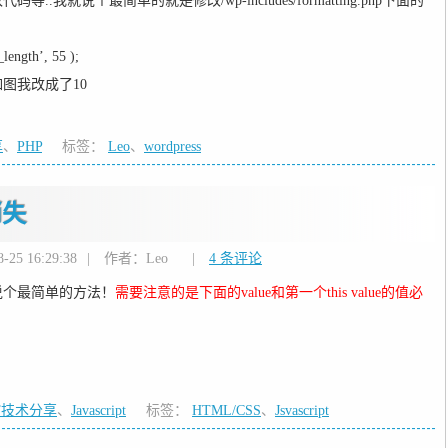
我就说个最简单的就是修改/wp-includes/formatting.php下面的
_length’, 55 );
图我改成了10
享
、
PHP
标签：
Leo
、
wordpress
消失
25 16:29:38
|
作者：Leo
|
4 条评论
说个最简单的方法！
需要注意的是下面的value和第一个this value的值必
T技术分享
、
Javascript
标签：
HTML/CSS
、
Jsvascript