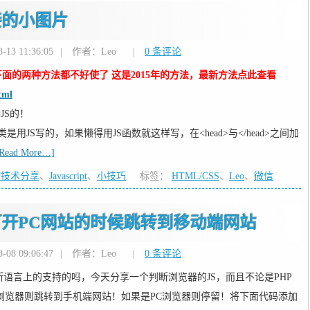
接的小图片
13 11:36:05
|
作者：Leo
|
0 条评论
面的两种方法都不好使了 这是2015年的方法，最新方法点此查看
tml
JS的！
JS写的，如果懒得用JS函数就这样写，在<head>与</head>之间加
[Read More…]
T技术分享
、
Javascript
、
小技巧
标签：
HTML/CSS
、
Leo
、
微信
开PC网站的时候跳转到移动端网站
08 09:06:47
|
作者：Leo
|
0 条评论
判断语言上的支持的吗，今天分享一个判断浏览器的JS，而且不论是PHP
机浏览器则跳转到手机端网站！如果是PC浏览器则停留！将下面代码添加