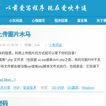
小灰闲谈
心情随写
程序囧事
留言簿
关于
上传图片木马
26 11:50:36
|
作者：Leo
|
5 条评论
带来的隐患，利用上传图片的方式就可以拿下你的目录！
.php 文件夹（也就是 aa.asp或者shell.php之类，有的可能PHP不支
有文件都会被当做asp或者php脚本文件去执行，也就是说：它目录下
。
ead More…]
技术分享
、
PHP
、
安全技术
标签：
IIS+PHP
、
IIS漏洞
、
Windows
密码